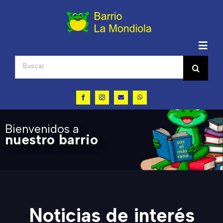
Saltar
al
contenido
Togg
Navig
Buscar:
Inicio
Bienvenidos a
Quiénes somos
nuestro barrio
Actualidad
Conocer La Mondiola
Noticias de interés