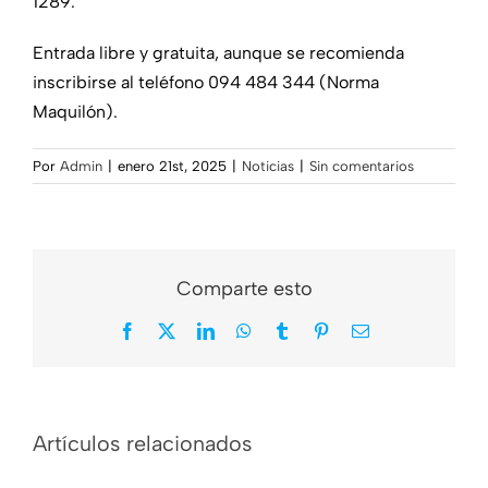
1289.
Entrada libre y gratuita, aunque se recomienda
inscribirse al teléfono 094 484 344 (Norma
Maquilón).
Por
Admin
|
enero 21st, 2025
|
Noticias
|
Sin comentarios
Comparte esto
Facebook
X
LinkedIn
WhatsApp
Tumblr
Pinterest
Correo
electrónico
Nos dejó Mario
¿Y quién es ese
Artículos relacionados
«Chichito»
tal Gardel?
Cabral