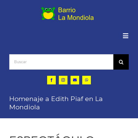
Saltar
al
contenido
Togg
Navig
Buscar:
Inicio
Quiénes somos
Homenaje a Edith Piaf en La
Actualidad
Mondiola
Conocer La Mondiola