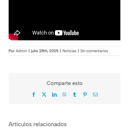
Por
Admin
|
julio 28th, 2025
|
Noticias
|
Sin comentarios
Comparte esto
Facebook
X
LinkedIn
WhatsApp
Tumblr
Pinterest
Correo
electrónico
Nos dejó Mario
¿Y quién es ese
Artículos relacionados
«Chichito»
tal Gardel?