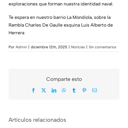
exploraciones que forman nuestra identidad naval.
Te espera en nuestro barrio La Mondiola, sobre la
Rambla Charles De Gaulle esquina Luis Alberto de
Herrera
Por
Admin
|
diciembre 12th, 2025
|
Noticias
|
Sin comentarios
Comparte esto
Facebook
X
LinkedIn
WhatsApp
Tumblr
Pinterest
Correo
electrónico
Nos dejó Mario
¿Y quién es ese
Artículos relacionados
«Chichito»
tal Gardel?