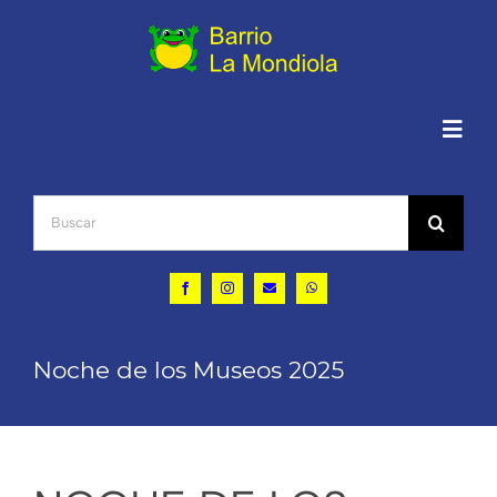
Saltar
al
contenido
Togg
Navig
Buscar:
Inicio
Quiénes somos
Actualidad
Noche de los Museos 2025
Conocer La Mondiola