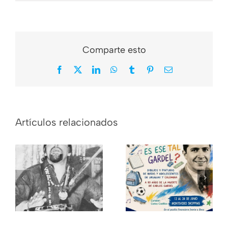
Comparte esto
Facebook
X
LinkedIn
WhatsApp
Tumblr
Pinterest
Correo
electrónico
Nos dejó Mario
¿Y quién es ese
Artículos relacionados
«Chichito»
tal Gardel?
Cabral