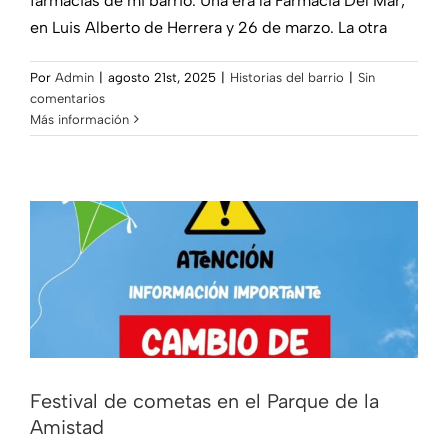
farmacias de mi barrio. Una era la Farmacia Del Mar,
en Luis Alberto de Herrera y 26 de marzo. La otra
Por
Admin
|
agosto 21st, 2025
|
Historias del barrio
|
Sin
comentarios
Festival de cometas en el Parque de la
Más información
Amistad
Noticias
Festival de cometas en el Parque de la
Amistad